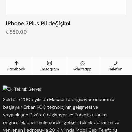
iPhone 7Plus Pil değişimi
₺
550.00
Facebook
Instagram
Whatsapp
Telefon
Sektöre 2005 yılında Masaüstü bilgisayar onarımı ile
başlayan Erkan KOÇ teknolojinin gelişmesi ve
yaygınlaşan Dizüstü bilgisayar ve Tablet kullanımı
öngörerek onarımı ile sürekli gelişen teknik donanımı ve
yenilenen kadrosuyla 2014 yılında Mobil Cep Telefonu