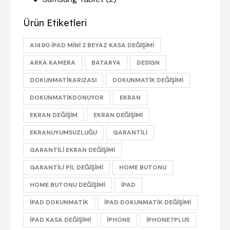
Ürün Etiketleri
A1490 IPAD MINI 2 BEYAZ KASA DEĞIŞIMI
ARKA KAMERA
BATARYA
DESIGN
DOKUNMATIKARIZASI
DOKUNMATIK DEĞIŞIMI
DOKUNMATIKDONUYOR
EKRAN
EKRAN DEĞIŞIM
EKRAN DEĞIŞIMI
EKRANUYUMSUZLUĞU
GARANTILI
GARANTILI EKRAN DEĞIŞIMI
GARANTILI PIL DEĞIŞIMI
HOME BUTONU
HOME BUTONU DEĞIŞIMI
IPAD
IPAD DOKUNMATIK
IPAD DOKUNMATIK DEĞIŞIMI
IPAD KASA DEĞIŞIMI
IPHONE
IPHONE7PLUS