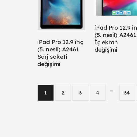
iPad Pro 12.9 i
(5. nesil) A2461
iPad Pro 12.9 inç
İç ekran
(5. nesil) A2461
değişimi
Sarj soketi
değişimi
…
1
2
3
4
34