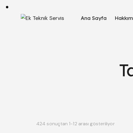
Ana Sayfa
Hakkım
T
424 sonuçtan 1-12 arası gösteriliyor