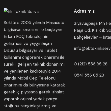
Adresimiz
Sektöre 2005 yılında Masaüstü
Siyavuşpaşa Mh Fer
bilgisayar onarımı ile başlayan
Paşa Cd, Kızılcık So
Erkan KOÇ teknolojinin
Bahçelievler – İsta
gelişmesi ve yaygınlaşan
info@ekteknikserv
Dizüstü bilgisayar ve Tablet
kullanımı öngörerek onarımı ile
0 (212) 556 85 28
sürekli gelişen teknik donanımı
ve yenilenen kadrosuyla 2014
0541 556 85 28
yılında Mobil Cep Telefonu
onarımını da bünyesine katarak
gerek iç piyasada gerek ithalat
yaparak orjinal yedek parça
stoğunu zenginleştirmiş ve