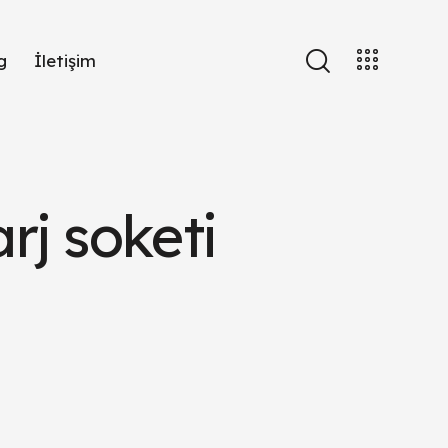
g
İletişim
arj soketi