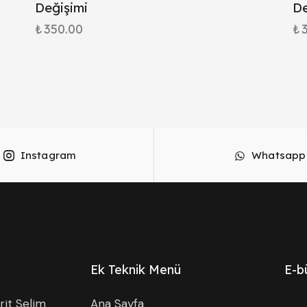
Değişimi
De
₺
350.00
₺
Instagram
Whatsapp
Ek Teknik Menü
E-b
it Selim
Ana Sayfa