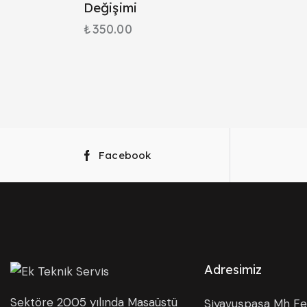
Değişimi
₺
350.00
Facebook
Adresimiz
Sektöre 2005 yılında Masaüstü
Siyavuşpaşa Mh Fer