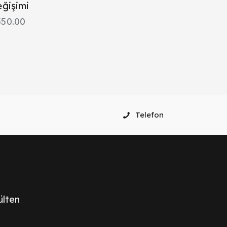
ğişimi
350.00
Telefon
ülten