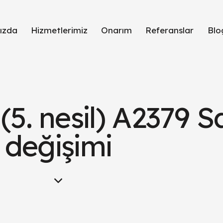
ızda
Hizmetlerimiz
Onarım
Referanslar
Blo
(5. nesil) A2379 S
değişimi