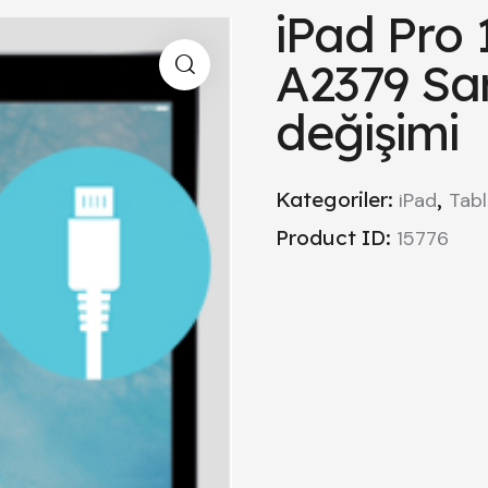
iPad Pro 1
A2379 Sar
değişimi
Kategoriler:
,
iPad
Tabl
Product ID:
15776