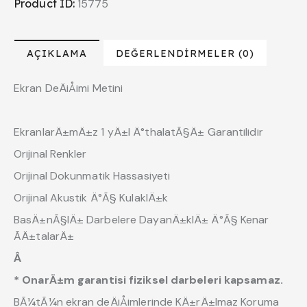
Product ID:
15775
AÇIKLAMA
DEĞERLENDIRMELER (0)
Ekran DeÄiÅimi Metini
EkranlarÄ±mÄ±z 1 yÄ±l Ä°thalatÃ§Ä± Garantilidir
Orijinal Renkler
Orijinal Dokunmatik Hassasiyeti
Orijinal Akustik Ä°Ã§ KulaklÄ±k
BasÄ±nÃ§lÄ± Darbelere DayanÄ±klÄ± Ä°Ã§ Kenar
ÃÄ±talarÄ±
Â
* OnarÄ±m garantisi fiziksel darbeleri kapsamaz.
BÃ¼tÃ¼n ekran deÄiÅimlerinde KÄ±rÄ±lmaz Koruma