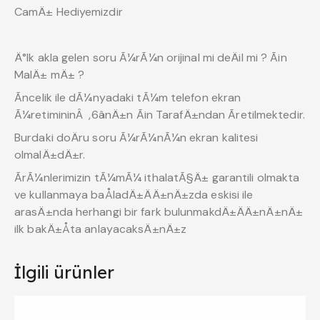
CamÄ± Hediyemizdir
Ä°lk akla gelen soru Ã¼rÃ¼n orijinal mi deÄil mi ? Ãin
MalÄ± mÄ± ?
Ãncelik ile dÃ¼nyadaki tÃ¼m telefon ekran
Ã¼retimininÂ ,6ânÄ±n Ãin TarafÄ±ndan Ãretilmektedir.
Burdaki doÄru soru Ã¼rÃ¼nÃ¼n ekran kalitesi
olmalÄ±dÄ±r.
ÃrÃ¼nlerimizin tÃ¼mÃ¼ ithalatÃ§Ä± garantili olmakta
ve kullanmaya baÅladÄ±ÄÄ±nÄ±zda eskisi ile
arasÄ±nda herhangi bir fark bulunmakdÄ±ÄÄ±nÄ±nÄ±
ilk bakÄ±Åta anlayacaksÄ±nÄ±z
İlgili ürünler