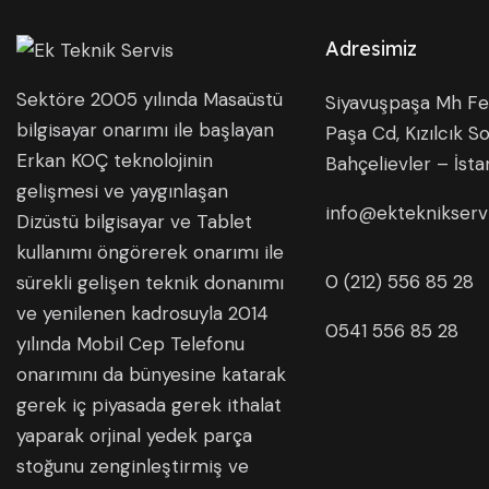
Adresimiz
Sektöre 2005 yılında Masaüstü
Siyavuşpaşa Mh Fer
bilgisayar onarımı ile başlayan
Paşa Cd, Kızılcık So
Erkan KOÇ teknolojinin
Bahçelievler – İsta
gelişmesi ve yaygınlaşan
info@ekteknikserv
Dizüstü bilgisayar ve Tablet
kullanımı öngörerek onarımı ile
0 (212) 556 85 28
sürekli gelişen teknik donanımı
ve yenilenen kadrosuyla 2014
0541 556 85 28
yılında Mobil Cep Telefonu
onarımını da bünyesine katarak
gerek iç piyasada gerek ithalat
yaparak orjinal yedek parça
stoğunu zenginleştirmiş ve