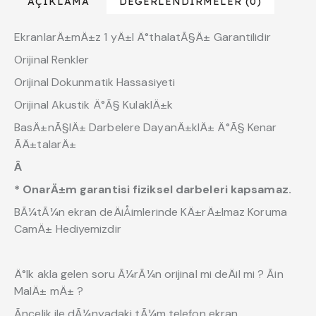
AÇIKLAMA
DEĞERLENDIRMELER (0)
EkranlarÄ±mÄ±z 1 yÄ±l Ä°thalatÃ§Ä± Garantilidir
Orijinal Renkler
Orijinal Dokunmatik Hassasiyeti
Orijinal Akustik Ä°Ã§ KulaklÄ±k
BasÄ±nÃ§lÄ± Darbelere DayanÄ±klÄ± Ä°Ã§ Kenar
ÃÄ±talarÄ±
Â
* OnarÄ±m garantisi fiziksel darbeleri kapsamaz.
BÃ¼tÃ¼n ekran deÄiÅimlerinde KÄ±rÄ±lmaz Koruma
CamÄ± Hediyemizdir
Ä°lk akla gelen soru Ã¼rÃ¼n orijinal mi deÄil mi ? Ãin
MalÄ± mÄ± ?
Ãncelik ile dÃ¼nyadaki tÃ¼m telefon ekran