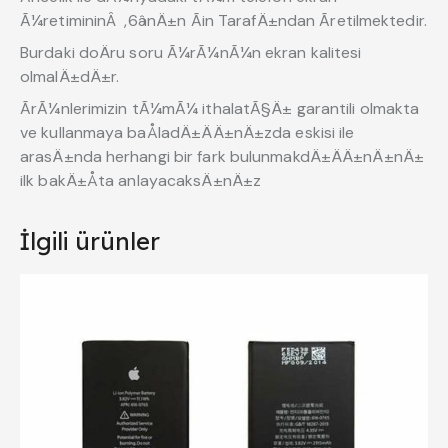
Ã¼retimininÂ ,6ânÄ±n Ãin TarafÄ±ndan Ãretilmektedir.
Burdaki doÄru soru Ã¼rÃ¼nÃ¼n ekran kalitesi
olmalÄ±dÄ±r.
ÃrÃ¼nlerimizin tÃ¼mÃ¼ ithalatÃ§Ä± garantili olmakta
ve kullanmaya baÅladÄ±ÄÄ±nÄ±zda eskisi ile
arasÄ±nda herhangi bir fark bulunmakdÄ±ÄÄ±nÄ±nÄ±
ilk bakÄ±Åta anlayacaksÄ±nÄ±z
İlgili ürünler