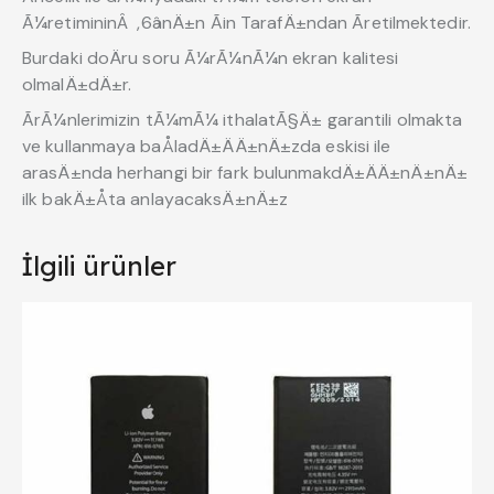
Ã¼retimininÂ ,6ânÄ±n Ãin TarafÄ±ndan Ãretilmektedir.
Burdaki doÄru soru Ã¼rÃ¼nÃ¼n ekran kalitesi
olmalÄ±dÄ±r.
ÃrÃ¼nlerimizin tÃ¼mÃ¼ ithalatÃ§Ä± garantili olmakta
ve kullanmaya baÅladÄ±ÄÄ±nÄ±zda eskisi ile
arasÄ±nda herhangi bir fark bulunmakdÄ±ÄÄ±nÄ±nÄ±
ilk bakÄ±Åta anlayacaksÄ±nÄ±z
İlgili ürünler