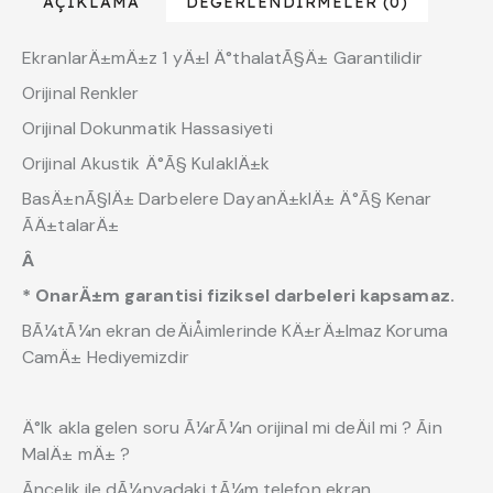
AÇIKLAMA
DEĞERLENDIRMELER (0)
EkranlarÄ±mÄ±z 1 yÄ±l Ä°thalatÃ§Ä± Garantilidir
Orijinal Renkler
Orijinal Dokunmatik Hassasiyeti
Orijinal Akustik Ä°Ã§ KulaklÄ±k
BasÄ±nÃ§lÄ± Darbelere DayanÄ±klÄ± Ä°Ã§ Kenar
ÃÄ±talarÄ±
Â
* OnarÄ±m garantisi fiziksel darbeleri kapsamaz.
BÃ¼tÃ¼n ekran deÄiÅimlerinde KÄ±rÄ±lmaz Koruma
CamÄ± Hediyemizdir
Ä°lk akla gelen soru Ã¼rÃ¼n orijinal mi deÄil mi ? Ãin
MalÄ± mÄ± ?
Ãncelik ile dÃ¼nyadaki tÃ¼m telefon ekran