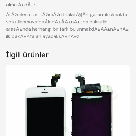
olmalÄ±dÄ±r.
ÃrÃ¼nlerimizin tÃ¼mÃ¼ ithalatÃ§Ä± garantili olmakta
ve kullanmaya baÅladÄ±ÄÄ±nÄ±zda eskisi ile
arasÄ±nda herhangi bir fark bulunmakdÄ±ÄÄ±nÄ±nÄ±
ilk bakÄ±Åta anlayacaksÄ±nÄ±z
İlgili ürünler