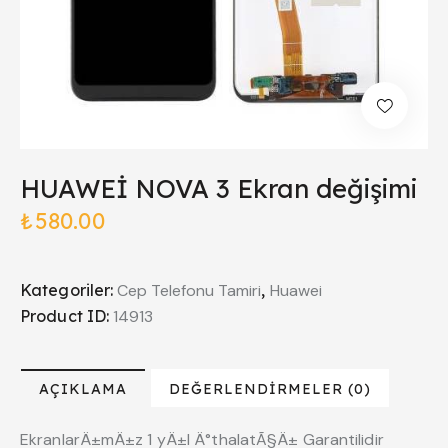
HUAWEİ NOVA 3 Ekran değişimi
₺
580.00
Kategoriler:
Cep Telefonu Tamiri
,
Huawei
Product ID:
14913
AÇIKLAMA
DEĞERLENDIRMELER (0)
EkranlarÄ±mÄ±z 1 yÄ±l Ä°thalatÃ§Ä± Garantilidir