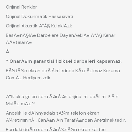
Orijinal Renkler
Orijinal Dokunmatik Hassasiyeti
Orijinal Akustik Ä°Ã§ KulaklÄ±k
BasÄ±nÃ§lÄ± Darbelere DayanÄ±klÄ± Ä°Ã§ Kenar
ÃÄ±talarÄ±
Â
* OnarÄ±m garantisi fiziksel darbeleri kapsamaz.
BÃ¼tÃ¼n ekran deÄiÅimlerinde KÄ±rÄ±lmaz Koruma
CamÄ± Hediyemizdir
Ä°lk akla gelen soru Ã¼rÃ¼n orijinal mi deÄil mi ? Ãin
MalÄ± mÄ± ?
Ãncelik ile dÃ¼nyadaki tÃ¼m telefon ekran
Ã¼retimininÂ ,6ânÄ±n Ãin TarafÄ±ndan Ãretilmektedir.
Burdaki doÄru soru Ã¼rÃ¼nÃ¼n ekran kalitesi