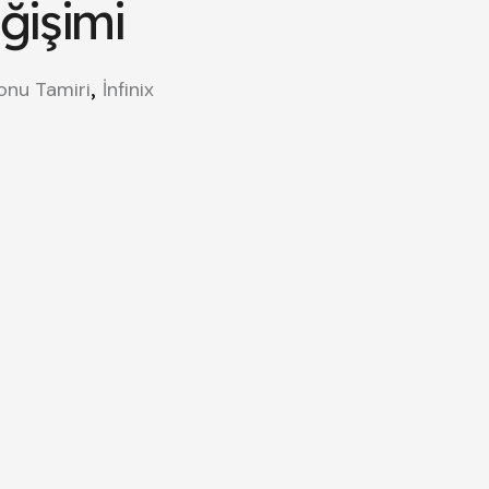
ğişimi
,
onu Tamiri
İnfinix