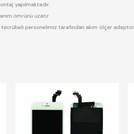
ontaj yapılmaktadır.
lanım ömrünü uzatır
tecrübeli personelimiz tarafından akım ölçer adaptörle