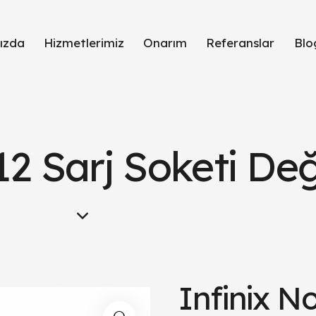
ızda
Hizmetlerimiz
Onarım
Referanslar
Blo
12 Sarj Soketi Değ
Infinix N