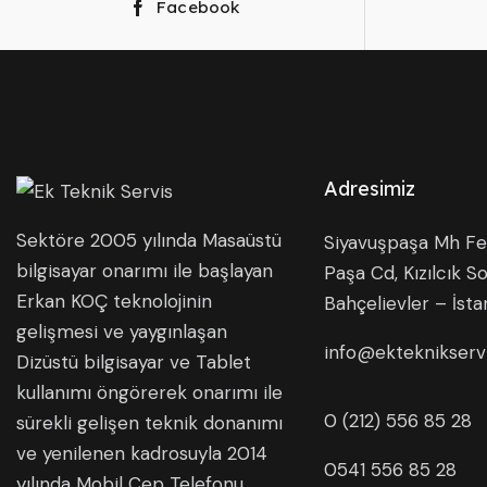
Facebook
Adresimiz
Sektöre 2005 yılında Masaüstü
Siyavuşpaşa Mh Fer
bilgisayar onarımı ile başlayan
Paşa Cd, Kızılcık So
Erkan KOÇ teknolojinin
Bahçelievler – İsta
gelişmesi ve yaygınlaşan
info@ekteknikserv
Dizüstü bilgisayar ve Tablet
kullanımı öngörerek onarımı ile
0 (212) 556 85 28
sürekli gelişen teknik donanımı
ve yenilenen kadrosuyla 2014
0541 556 85 28
yılında Mobil Cep Telefonu