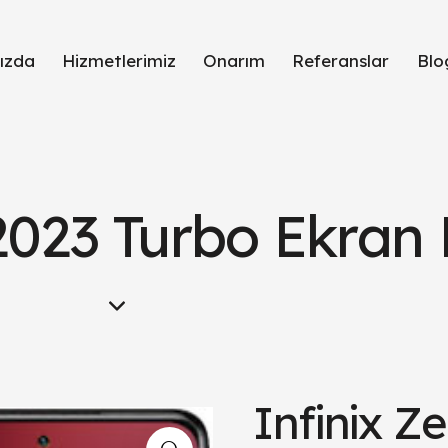
ızda
Hizmetlerimiz
Onarım
Referanslar
Blo
2023 Turbo Ekran 
Infinix Z