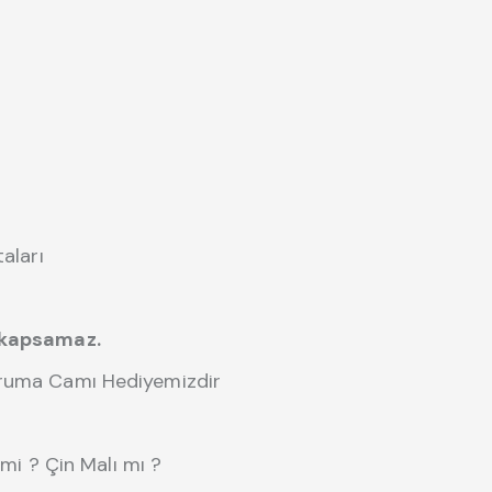
aları
i kapsamaz.
oruma Camı Hediyemizdir
 mi ? Çin Malı mı ?