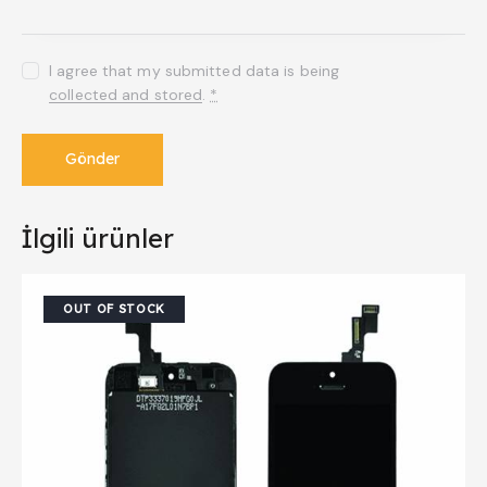
I agree that my submitted data is being
collected and stored
.
*
İlgili ürünler
OUT OF STOCK