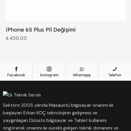
iPhone 6S Plus Pil Değişimi
₺
450.00
Facebook
Instagram
Whatsapp
Telefon
Sektöre 2005 yılında Masaüstü bilgisayar onarımı ile
başlayan Erkan KOÇ teknolojinin gelişmesi ve
yaygınlaşan Dizüstü bilgisayar ve Tablet kullanımı
öngörerek onarımı ile sürekli gelişen teknik donanımı ve