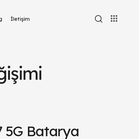
g
İletişim
işimi
 5G Batarya