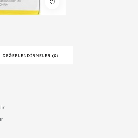
DEĞERLENDIRMELER (0)
ir.
ır