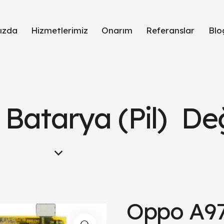
ızda
Hizmetlerimiz
Onarım
Referanslar
Blo
Batarya (Pil) Değ
Oppo A97