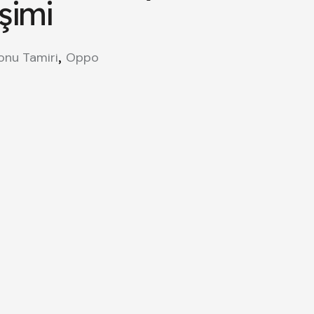
şimi
,
onu Tamiri
Oppo