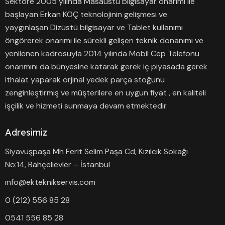
Sektöre 2005 yılında Masaüstü bilgisayar onarımı ile
başlayan Erkan KOÇ teknolojinin gelişmesi ve
yaygınlaşan Dizüstü bilgisayar ve Tablet kullanımı
öngörerek onarımı ile sürekli gelişen teknik donanımı ve
yenilenen kadrosuyla 2014 yılında Mobil Cep Telefonu
onarımını da bünyesine katarak gerek iç piyasada gerek
ithalat yaparak orjinal yedek parça stoğunu
zenginleştirmiş ve müşterilere en uygun fiyat , en kaliteli
işçilik ve hizmeti sunmaya devam etmektedir.
Adresimiz
Siyavuşpaşa Mh Ferit Selim Paşa Cd, Kızılcık Sokağı
No:14, Bahçelievler – İstanbul
info@ekteknikservis.com
0 (212) 556 85 28
0541 556 85 28