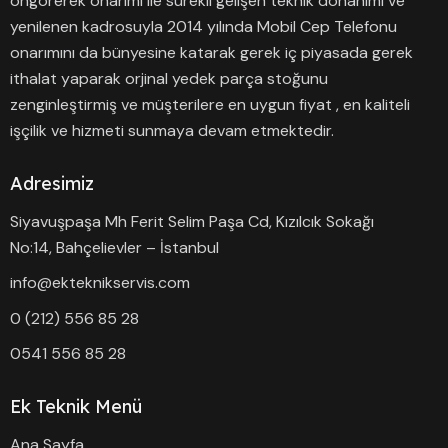
öngörerek onarımı ile sürekli gelişen teknik donanımı ve
yenilenen kadrosuyla 2014 yılında Mobil Cep Telefonu
onarımını da bünyesine katarak gerek iç piyasada gerek
ithalat yaparak orjinal yedek parça stoğunu
zenginleştirmiş ve müşterilere en uygun fiyat , en kaliteli
işçilik ve hizmeti sunmaya devam etmektedir.
Adresimiz
Siyavuşpaşa Mh Ferit Selim Paşa Cd, Kızılcık Sokağı
No:14, Bahçelievler – İstanbul
info@ekteknikservis.com
0 (212) 556 85 28
0541 556 85 28
Ek Teknik Menü
Ana Sayfa