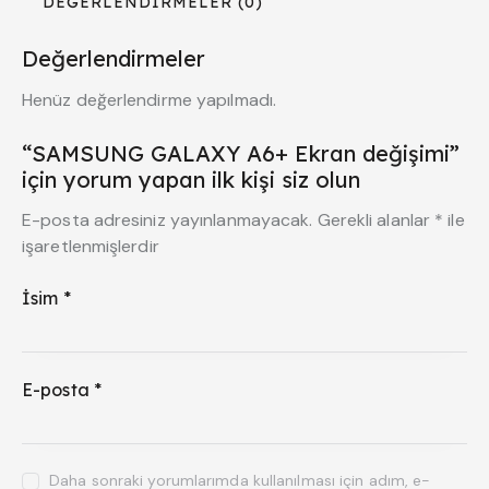
DEĞERLENDIRMELER (0)
Değerlendirmeler
Henüz değerlendirme yapılmadı.
“SAMSUNG GALAXY A6+ Ekran değişimi”
için yorum yapan ilk kişi siz olun
E-posta adresiniz yayınlanmayacak.
Gerekli alanlar
*
ile
işaretlenmişlerdir
İsim
*
E-posta
*
Daha sonraki yorumlarımda kullanılması için adım, e-