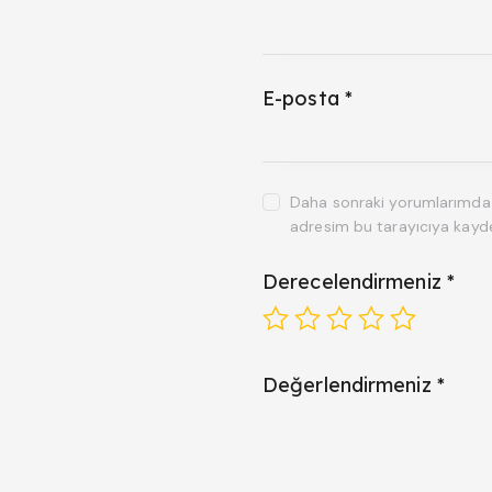
E-posta
*
Daha sonraki yorumlarımda k
adresim bu tarayıcıya kayde
Derecelendirmeniz
*
Değerlendirmeniz
*