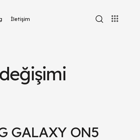
g
İletişim
eğişimi
G GALAXY ON5