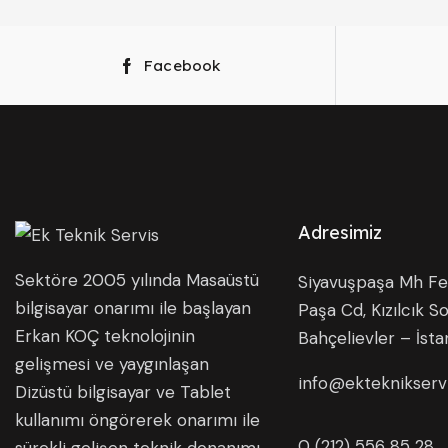
Facebook
Adresimiz
Sektöre 2005 yılında Masaüstü
Siyavuşpaşa Mh Fer
bilgisayar onarımı ile başlayan
Paşa Cd, Kızılcık So
Erkan KOÇ teknolojinin
Bahçelievler – İsta
gelişmesi ve yaygınlaşan
info@ekteknikserv
Dizüstü bilgisayar ve Tablet
kullanımı öngörerek onarımı ile
0 (212) 556 85 28