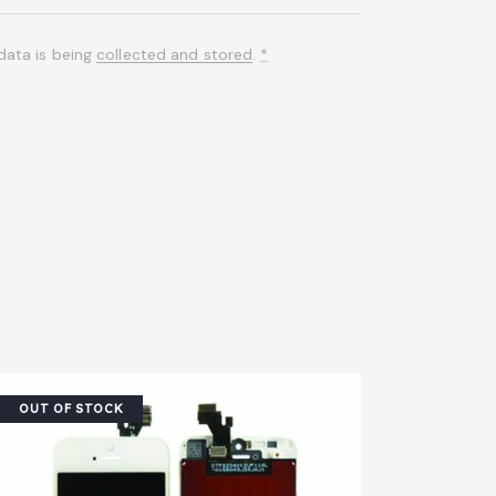
data is being
collected and stored
.
*
OUT OF STOCK