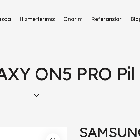
ızda
Hizmetlerimiz
Onarım
Referanslar
Blo
Y ON5 PRO Pil d
SAMSUN