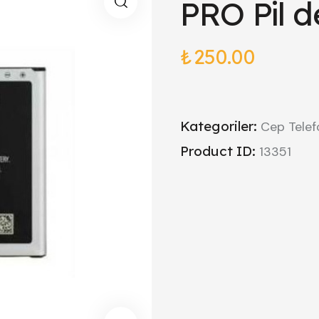
PRO Pil d
₺
250.00
Kategoriler:
Cep Telef
Product ID:
13351