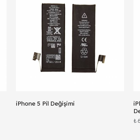
iPhone 5 Pil Değişimi
iP
De
₺