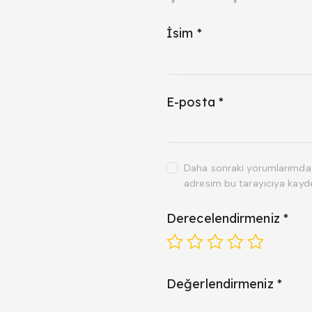
İsim
*
E-posta
*
Daha sonraki yorumlarımda k
adresim bu tarayıcıya kayde
Derecelendirmeniz
*
Değerlendirmeniz
*