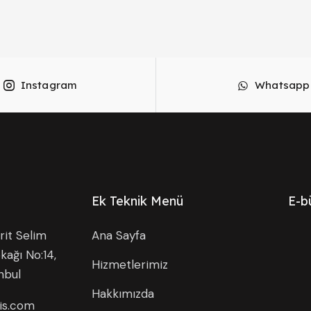
Instagram
Whatsapp
Ek Teknik Menü
E-b
it Selim
Ana Sayfa
kağı No:14,
Hizmetlerimiz
nbul
Hakkımızda
is.com