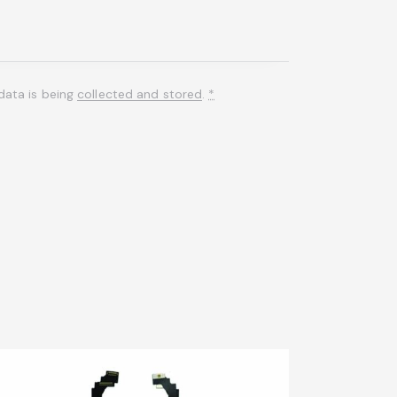
data is being
collected and stored
.
*