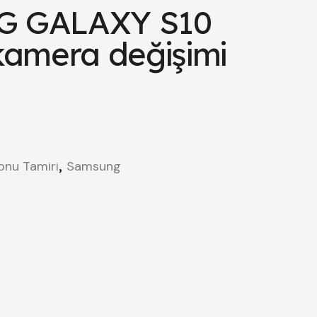
 GALAXY S10
kamera değişimi
,
onu Tamiri
Samsung