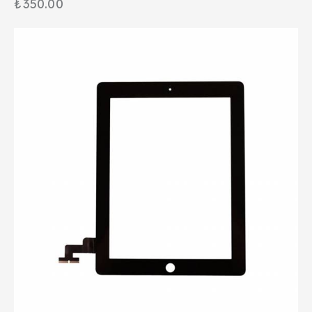
₺
350.00