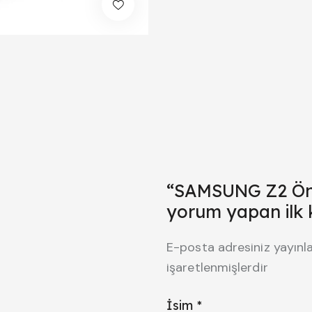
“SAMSUNG Z2 Ön 
yorum yapan ilk ki
E-posta adresiniz yayın
işaretlenmişlerdir
İsim
*