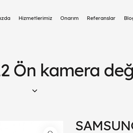
ızda
Hizmetlerimiz
Onarım
Referanslar
Blo
 Ön kamera deği
SAMSUNG