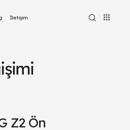
g
İletişim
şimi
 Z2 Ön