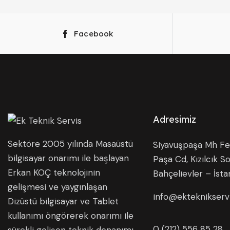
Facebook
Adresimiz
Sektöre 2005 yılında Masaüstü
Siyavuşpaşa Mh Fer
bilgisayar onarımı ile başlayan
Paşa Cd, Kızılcık So
Erkan KOÇ teknolojinin
Bahçelievler – İsta
gelişmesi ve yaygınlaşan
info@ekteknikserv
Dizüstü bilgisayar ve Tablet
kullanımı öngörerek onarımı ile
0 (212) 556 85 28