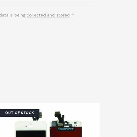
data is being
collected and stored
.
*
OUT OF STOCK