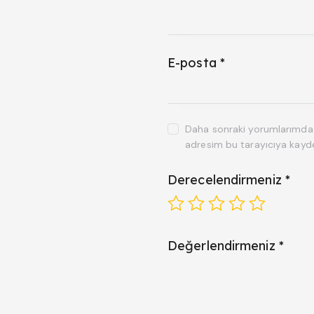
E-posta
*
Daha sonraki yorumlarımda k
adresim bu tarayıcıya kayde
Derecelendirmeniz
*
Değerlendirmeniz
*