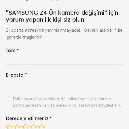
“SAMSUNG Z4 Ön kamera değişimi” için
yorum yapan ilk kişi siz olun
E-posta adresiniz yayınlanmayacak.
Gerekli alanlar
*
ile
işaretlenmişlerdir
İsim
*
E-posta
*
Daha sonraki yorumlarımda kullanılması için adım, e-
posta adresim ve site adresim bu tarayıcıya kaydedilsin.
Derecelendirmeniz
*