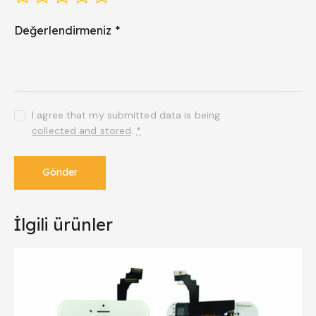
Değerlendirmeniz
*
I agree that my submitted data is being
collected and stored
.
*
İlgili ürünler