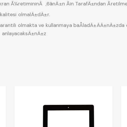
ran Ã¼retimininÂ ,6ânÄ±n Ãin TarafÄ±ndan Ãretilme
alitesi olmalÄ±dÄ±r.
rantili olmakta ve kullanmaya baÅladÄ±ÄÄ±nÄ±zda es
a anlayacaksÄ±nÄ±z