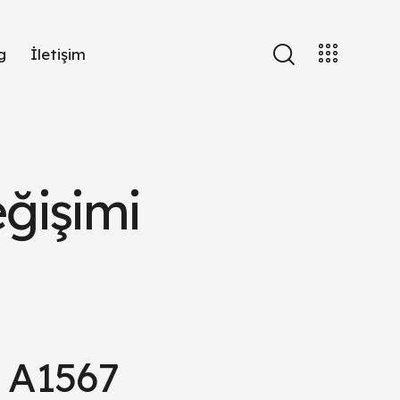
g
İletişim
ğişimi
2 A1567