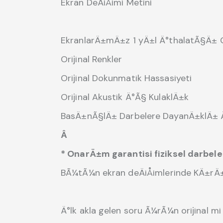
Ekran DeÄiÅimi Metini
EkranlarÄ±mÄ±z 1 yÄ±l Ä°thalatÃ§Ä± Ga
Orijinal Renkler
Orijinal Dokunmatik Hassasiyeti
Orijinal Akustik Ä°Ã§ KulaklÄ±k
BasÄ±nÃ§lÄ± Darbelere DayanÄ±klÄ± Ä
Â
* OnarÄ±m garantisi fiziksel darbel
BÃ¼tÃ¼n ekran deÄiÅimlerinde KÄ±r
Ä°lk akla gelen soru Ã¼rÃ¼n orijinal mi