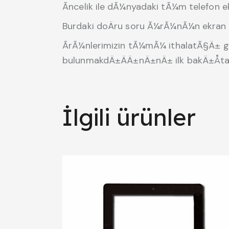
Ãncelik ile dÃ¼nyadaki tÃ¼m telefon ek
Burdaki doÄru soru Ã¼rÃ¼nÃ¼n ekran k
ÃrÃ¼nlerimizin tÃ¼mÃ¼ ithalatÃ§Ä± ga
bulunmakdÄ±ÄÄ±nÄ±nÄ± ilk bakÄ±Åt
İlgili ürünler