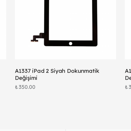
A1337 iPad 2 Siyah Dokunmatik
A1
Değişimi
De
₺
350.00
₺