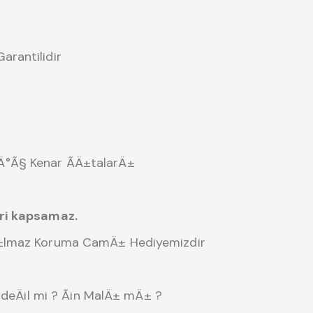
rantilidir
°Ã§ Kenar ÃÄ±talarÄ±
eri kapsamaz.
Ä±lmaz Koruma CamÄ± Hediyemizdir
 deÄil mi ? Ãin MalÄ± mÄ± ?