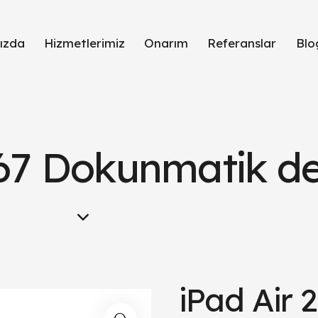
ızda
Hizmetlerimiz
Onarım
Referanslar
Blo
567 Dokunmatik de
iPad Air 