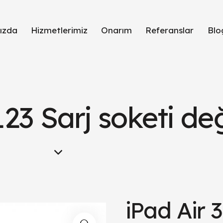
ızda
Hizmetlerimiz
Onarım
Referanslar
Blo
123 Sarj soketi de
iPad Air 