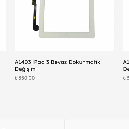
k
A1403 iPad 3 Beyaz Dokunmatik
A1
Değişimi
De
₺
350.00
₺