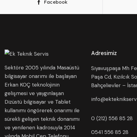
Facebook
Adresimiz
Sektöre 2005 yılında Masaüstü
Siyavuşpaşa Mh Fer
bilgisayar onarımı ile başlayan
Paşa Cd, Kızılcık So
Erkan KOÇ teknolojinin
Bahçelievler – İsta
gelişmesi ve yaygınlaşan
info@ekteknikserv
Dizüstü bilgisayar ve Tablet
kullanımı öngörerek onarımı ile
0 (212) 556 85 28
sürekli gelişen teknik donanımı
ve yenilenen kadrosuyla 2014
0541 556 85 28
yılında Mobil Cep Telefonu