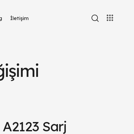
g
İletişim
ğişimi
3 A2123 Sarj