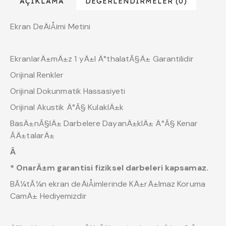
AÇIKLAMA
DEĞERLENDIRMELER (0)
Ekran DeÄiÅimi Metini
EkranlarÄ±mÄ±z 1 yÄ±l Ä°thalatÃ§Ä± Garantilidir
Orijinal Renkler
Orijinal Dokunmatik Hassasiyeti
Orijinal Akustik Ä°Ã§ KulaklÄ±k
BasÄ±nÃ§lÄ± Darbelere DayanÄ±klÄ± Ä°Ã§ Kenar
ÃÄ±talarÄ±
Â
* OnarÄ±m garantisi fiziksel darbeleri kapsamaz.
BÃ¼tÃ¼n ekran deÄiÅimlerinde KÄ±rÄ±lmaz Koruma
CamÄ± Hediyemizdir