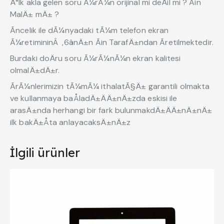
Ä°lk akla gelen soru Ã¼rÃ¼n orijinal mi deÄil mi ? Ãin
MalÄ± mÄ± ?
Ãncelik ile dÃ¼nyadaki tÃ¼m telefon ekran
Ã¼retimininÂ ,6ânÄ±n Ãin TarafÄ±ndan Ãretilmektedir.
Burdaki doÄru soru Ã¼rÃ¼nÃ¼n ekran kalitesi
olmalÄ±dÄ±r.
ÃrÃ¼nlerimizin tÃ¼mÃ¼ ithalatÃ§Ä± garantili olmakta
ve kullanmaya baÅladÄ±ÄÄ±nÄ±zda eskisi ile
arasÄ±nda herhangi bir fark bulunmakdÄ±ÄÄ±nÄ±nÄ±
ilk bakÄ±Åta anlayacaksÄ±nÄ±z
İlgili ürünler