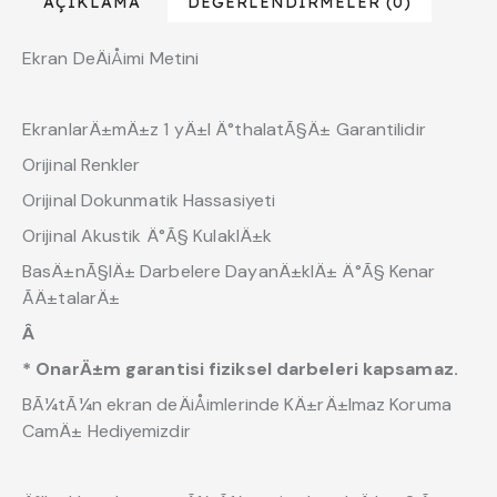
AÇIKLAMA
DEĞERLENDIRMELER (0)
Ekran DeÄiÅimi Metini
EkranlarÄ±mÄ±z 1 yÄ±l Ä°thalatÃ§Ä± Garantilidir
Orijinal Renkler
Orijinal Dokunmatik Hassasiyeti
Orijinal Akustik Ä°Ã§ KulaklÄ±k
BasÄ±nÃ§lÄ± Darbelere DayanÄ±klÄ± Ä°Ã§ Kenar
ÃÄ±talarÄ±
Â
* OnarÄ±m garantisi fiziksel darbeleri kapsamaz.
BÃ¼tÃ¼n ekran deÄiÅimlerinde KÄ±rÄ±lmaz Koruma
CamÄ± Hediyemizdir