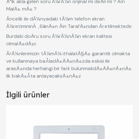
Ä°lk akla gelen soru Ã¼rÃ¼n orijinal mi deÄil mi ? Ãin
MalÄ± mÄ± ?
Ãncelik ile dÃ¼nyadaki tÃ¼m telefon ekran
Ã¼retimininÂ ,6ânÄ±n Ãin TarafÄ±ndan Ãretilmektedir.
Burdaki doÄru soru Ã¼rÃ¼nÃ¼n ekran kalitesi
olmalÄ±dÄ±r.
ÃrÃ¼nlerimizin tÃ¼mÃ¼ ithalatÃ§Ä± garantili olmakta
ve kullanmaya baÅladÄ±ÄÄ±nÄ±zda eskisi ile
arasÄ±nda herhangi bir fark bulunmakdÄ±ÄÄ±nÄ±nÄ±
ilk bakÄ±Åta anlayacaksÄ±nÄ±z
İlgili ürünler