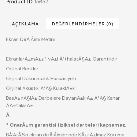
Product ID:
15657
AÇIKLAMA
DEĞERLENDIRMELER (0)
Ekran DeÄiÅimi Metini
EkranlarÄ±mÄ±z 1 yÄ±l Ä°thalatÃ§Ä± Garantilidir
Orijinal Renkler
Orijinal Dokunmatik Hassasiyeti
Orijinal Akustik Ä°Ã§ KulaklÄ±k
BasÄ±nÃ§lÄ± Darbelere DayanÄ±klÄ± Ä°Ã§ Kenar
ÃÄ±talarÄ±
Â
* OnarÄ±m garantisi fiziksel darbeleri kapsamaz.
BÃ¼tÃ¼n ekran deÄiÅimlerinde KÄ±rÄ±lmaz Koruma