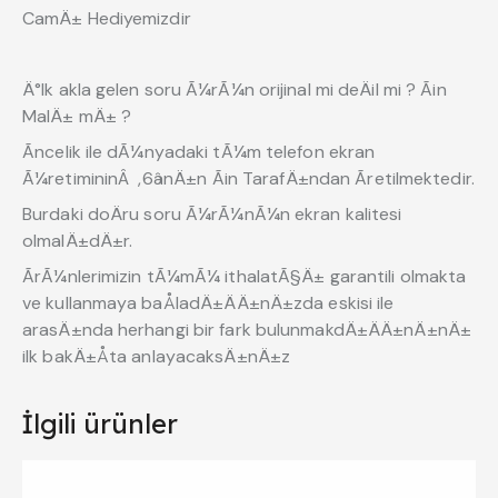
CamÄ± Hediyemizdir
Ä°lk akla gelen soru Ã¼rÃ¼n orijinal mi deÄil mi ? Ãin
MalÄ± mÄ± ?
Ãncelik ile dÃ¼nyadaki tÃ¼m telefon ekran
Ã¼retimininÂ ,6ânÄ±n Ãin TarafÄ±ndan Ãretilmektedir.
Burdaki doÄru soru Ã¼rÃ¼nÃ¼n ekran kalitesi
olmalÄ±dÄ±r.
ÃrÃ¼nlerimizin tÃ¼mÃ¼ ithalatÃ§Ä± garantili olmakta
ve kullanmaya baÅladÄ±ÄÄ±nÄ±zda eskisi ile
arasÄ±nda herhangi bir fark bulunmakdÄ±ÄÄ±nÄ±nÄ±
ilk bakÄ±Åta anlayacaksÄ±nÄ±z
İlgili ürünler