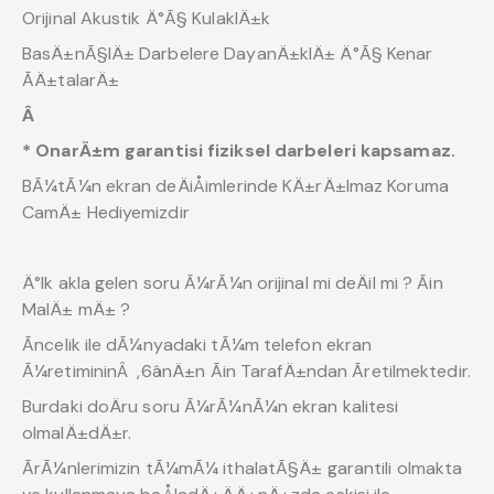
Orijinal Akustik Ä°Ã§ KulaklÄ±k
BasÄ±nÃ§lÄ± Darbelere DayanÄ±klÄ± Ä°Ã§ Kenar
ÃÄ±talarÄ±
Â
* OnarÄ±m garantisi fiziksel darbeleri kapsamaz.
BÃ¼tÃ¼n ekran deÄiÅimlerinde KÄ±rÄ±lmaz Koruma
CamÄ± Hediyemizdir
Ä°lk akla gelen soru Ã¼rÃ¼n orijinal mi deÄil mi ? Ãin
MalÄ± mÄ± ?
Ãncelik ile dÃ¼nyadaki tÃ¼m telefon ekran
Ã¼retimininÂ ,6ânÄ±n Ãin TarafÄ±ndan Ãretilmektedir.
Burdaki doÄru soru Ã¼rÃ¼nÃ¼n ekran kalitesi
olmalÄ±dÄ±r.
ÃrÃ¼nlerimizin tÃ¼mÃ¼ ithalatÃ§Ä± garantili olmakta