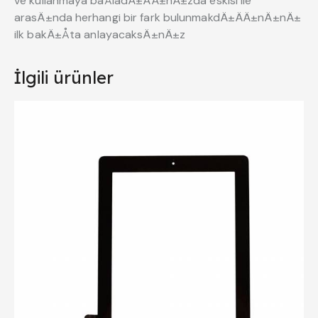
ve kullanmaya baÅladÄ±ÄÄ±nÄ±zda eskisi ile
arasÄ±nda herhangi bir fark bulunmakdÄ±ÄÄ±nÄ±nÄ±
ilk bakÄ±Åta anlayacaksÄ±nÄ±z
İlgili ürünler