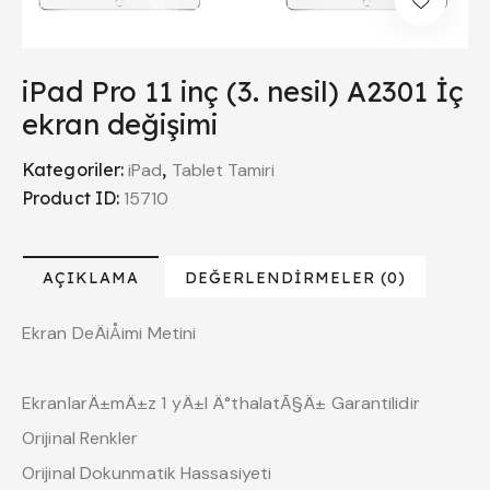
iPad Pro 11 inç (3. nesil) A2301 İç
ekran değişimi
Kategoriler:
iPad
,
Tablet Tamiri
Product ID:
15710
AÇIKLAMA
DEĞERLENDIRMELER (0)
Ekran DeÄiÅimi Metini
EkranlarÄ±mÄ±z 1 yÄ±l Ä°thalatÃ§Ä± Garantilidir
Orijinal Renkler
Orijinal Dokunmatik Hassasiyeti